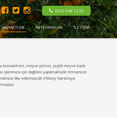
0322 346 12 85
HİZMETLER
REFERANSLAR
İLETİŞİM
yu konsantresi, meyve püresi, çeşitli meyve bazlı
n işlenmesi için dağıtımı yapılmaktadır.Firmamızın
endimize ilke edinmişizdir.Efebey Narenciye
urmuştur.