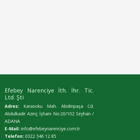
Efebey Narenciye İth. İhr. Tic.
Ltd. Şti
Adres:
Karasoku Mah. Abidinpaşa Cd.
Abdulkadir Azınç İşhanı No:20/102 Seyhan /
ADANA
E-Mail:
info@efebeynarenciye.com.tr
Telefon:
0322 346 12 85